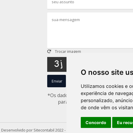
Trocar imagem
O nosso site u
Enviar
Limpar
Utilizamos cookies e o
experiência de navega
*Os dados captados nesse formulário n
personalizado, anúncios
para uso interno de acordo com 
de onde vêm os visitan
concorda com nossa p
Concordo
Eu recu
Desenvolvido por
Sitecontabil
2022 - 2026 | Todos os direitos reservados.