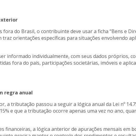
xterior
fora do Brasil, o contribuinte deve usar a ficha “Bens e Dire
m traz orientações específicas para situações envolvendo apl
er informado individualmente, com seus dados próprios, com
das fora do país, participações societárias, imóveis e aplica
em regra anual
or, a tributação passou a seguir a lógica anual da Lei nº 14.
de 15% e que a tributação ocorre apenas uma vez no ano, qu
s financeiras, a lógica anterior de apurações mensais em b
ibuinte precisa manter o controle dos rendimentos e result