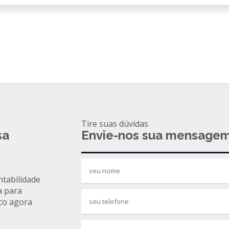
Tire suas dúvidas
sa
Envie-nos sua mensage
ntabilidade
a para
co agora