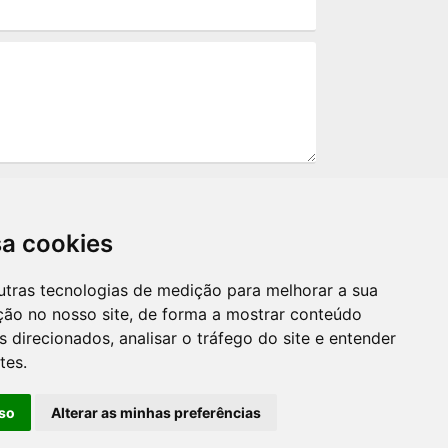
sa cookies
utras tecnologias de medição para melhorar a sua
ção no nosso site, de forma a mostrar conteúdo
ão serão utilizados por terceiros, apenas
 direcionados, analisar o tráfego do site e entender
a LGPD. Ao enviar sua mensagem você
tes.
olítica de privacidade.*
so
Alterar as minhas preferências