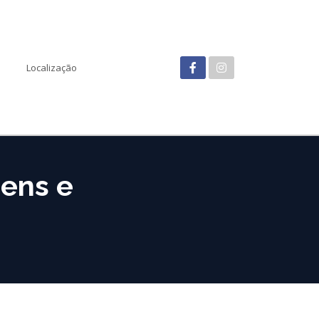
Localização
bens e