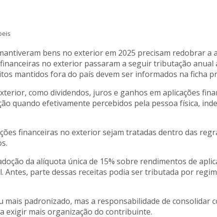
beis
mantiveram bens no exterior em 2025 precisam redobrar a 
 financeiras no exterior passaram a seguir tributação anual
eitos mantidos fora do país devem ser informados na ficha pr
terior, como dividendos, juros e ganhos em aplicações finan
ção quando efetivamente percebidos pela pessoa física, ind
ões financeiras no exterior sejam tratadas dentro das regra
s.
adoção da alíquota única de 15% sobre rendimentos de aplic
 Antes, parte dessas receitas podia ser tributada por regi
ou mais padronizado, mas a responsabilidade de consolidar
 exigir mais organização do contribuinte.