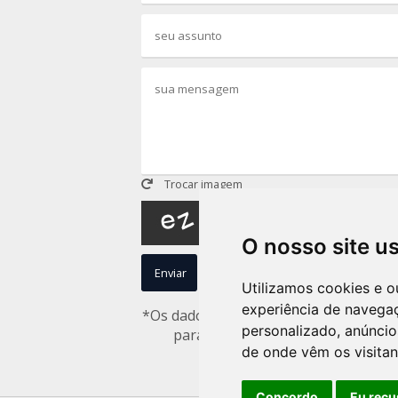
Trocar imagem
O nosso site u
Enviar
Limpar
Utilizamos cookies e o
experiência de navega
*Os dados captados nesse formulário n
personalizado, anúncios
para uso interno de acordo com 
de onde vêm os visitan
concorda com nossa p
Concordo
Eu recu