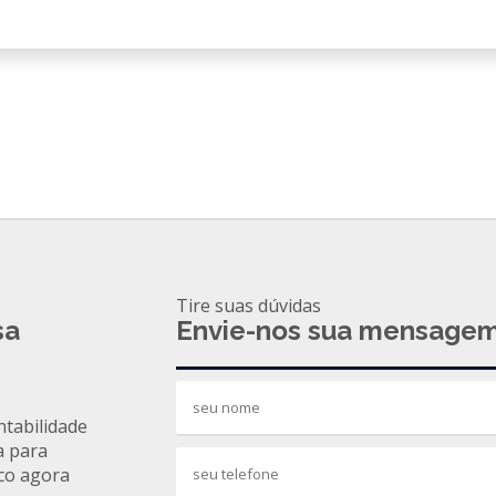
Tire suas dúvidas
sa
Envie-nos sua mensage
ntabilidade
a para
co agora