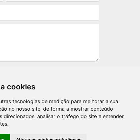
sa cookies
utras tecnologias de medição para melhorar a sua
ção no nosso site, de forma a mostrar conteúdo
ão serão utilizados por terceiros, apenas
 direcionados, analisar o tráfego do site e entender
a LGPD. Ao enviar sua mensagem você
tes.
olítica de privacidade.*
so
Alterar as minhas preferências